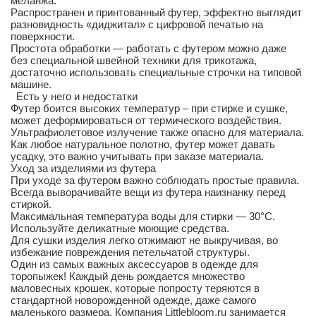
меланжа.
Распространен и принтованный футер, эффектно выглядит
разновидность «диджитал» с цифровой печатью на
поверхности.
Простота обработки — работать с футером можно даже
без специальной швейной техники для трикотажа,
достаточно использовать специальные строчки на типовой
машине.
Есть у него и недостатки
Футер боится высоких температур – при стирке и сушке,
может деформироваться от термического воздействия.
Ультрафиолетовое излучение также опасно для материала.
Как любое натуральное полотно, футер может давать
усадку, это важно учитывать при заказе материала.
Уход за изделиями из футера
При уходе за футером важно соблюдать простые правила.
Всегда выворачивайте вещи из футера наизнанку перед
стиркой.
Максимальная температура воды для стирки — 30°С.
Используйте деликатные моющие средства.
Для сушки изделия легко отжимают не выкручивая, во
избежание повреждения петельчатой структуры.
Один из самых важных аксессуаров в одежде для
торопыжек! Каждый день рождается множество
маловесных крошек, которые попросту теряются в
стандартной новорожденной одежде, даже самого
маленького размера. Компания Littlebloom.ru занимается