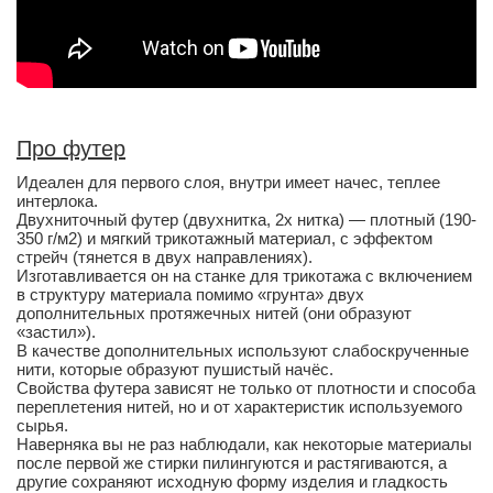
Про футер
Идеален для первого слоя, внутри имеет наче
c
, теплее
интерлока.
Двухниточный футер (двухнитка, 2х нитка) — плотный (190-
350 г/м2) и мягкий трикотажный материал, с эффектом
стрейч (тянется в двух направлениях).
Изготавливается он на станке для трикотажа с включением
в структуру материала помимо «грунта» двух
дополнительных протяжечных нитей (они образуют
«застил»).
В качестве дополнительных используют слабоскрученные
нити, которые образуют пушистый начёс.
Свойства футера зависят не только от плотности и способа
переплетения нитей, но и от характеристик используемого
сырья.
Наверняка вы не раз наблюдали, как некоторые материалы
после первой же стирки пилингуются и растягиваются, а
другие сохраняют исходную форму изделия и гладкость