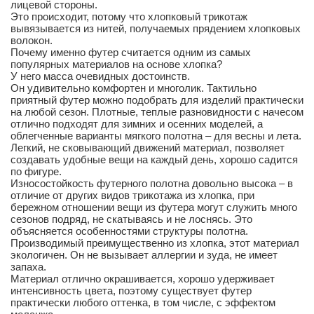
лицевой стороны.
Это происходит, потому что хлопковый трикотаж
вывязывается из нитей, получаемых прядением хлопковых
волокон.
Почему именно футер считается одним из самых
популярных материалов на основе хлопка?
У него масса очевидных достоинств.
Он удивительно комфортен и многолик. Тактильно
приятный футер можно подобрать для изделий практически
на любой сезон. Плотные, теплые разновидности с начесом
отлично подходят для зимних и осенних моделей, а
облегченные варианты мягкого полотна – для весны и лета.
Легкий, не сковывающий движений материал, позволяет
создавать удобные вещи на каждый день, хорошо садится
по фигуре.
Износостойкость футерного полотна довольно высока – в
отличие от других видов трикотажа из хлопка, при
бережном отношении вещи из футера могут служить много
сезонов подряд, не скатываясь и не лоснясь. Это
объясняется особенностями структуры полотна.
Производимый преимущественно из хлопка, этот материал
экологичен. Он не вызывает аллергии и зуда, не имеет
запаха.
Материал отлично окрашивается, хорошо удерживает
интенсивность цвета, поэтому существует футер
практически любого оттенка, в том числе, с эффектом