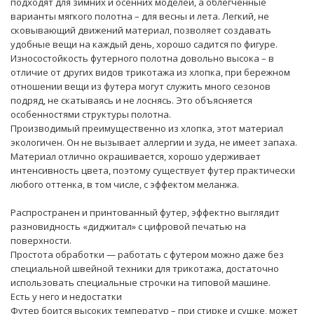
подходят для зимних и осенних моделей, а облегченные
варианты мягкого полотна – для весны и лета. Легкий, не
сковывающий движений материал, позволяет создавать
удобные вещи на каждый день, хорошо садится по фигуре.
Износостойкость футерного полотна довольно высока – в
отличие от других видов трикотажа из хлопка, при бережном
отношении вещи из футера могут служить много сезонов
подряд, не скатываясь и не лоснясь. Это объясняется
особенностями структуры полотна.
Производимый преимущественно из хлопка, этот материал
экологичен. Он не вызывает аллергии и зуда, не имеет запаха.
Материал отлично окрашивается, хорошо удерживает
интенсивность цвета, поэтому существует футер практически
любого оттенка, в том числе, с эффектом меланжа.
Распространен и принтованный футер, эффектно выглядит
разновидность «диджитал» с цифровой печатью на
поверхности.
Простота обработки — работать с футером можно даже без
специальной швейной техники для трикотажа, достаточно
использовать специальные строчки на типовой машине.
Есть у него и недостатки
Футер боится высоких температур – при стирке и сушке, может