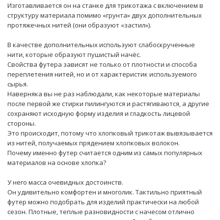
Изготавливается он на станке для трикотажа с включением в
структуру материала помимо «грунта» двух дополнительных
протяжечных нитей (они образуют «застил»).
В качестве дополнительных используют слабоскрученные
нити, которые образуют пушистый начёс.
Свойства футера зависят не только от плотности и способа
переплетения нитей, но и от характеристик используемого
сырья.
Наверняка вы не раз наблюдали, как некоторые материалы
после первой же стирки пилингуются и растягиваются, а другие
сохраняют исходную форму изделия и гладкость лицевой
стороны.
Это происходит, потому что хлопковый трикотаж вывязывается
из нитей, получаемых прядением хлопковых волокон.
Почему именно футер считается одним из самых популярных
материалов на основе хлопка?
У него масса очевидных достоинств.
Он удивительно комфортен и многолик. Тактильно приятный
футер можно подобрать для изделий практически на любой
сезон. Плотные, теплые разновидности с начесом отлично