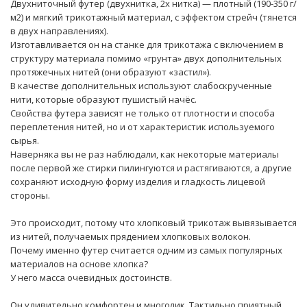
Двухниточный футер (двухнитка, 2х нитка) — плотный (190-350 г/
м2) и мягкий трикотажный материал, с эффектом стрейч (тянется
в двух направлениях).
Изготавливается он на станке для трикотажа с включением в
структуру материала помимо «грунта» двух дополнительных
протяжечных нитей (они образуют «застил»).
В качестве дополнительных используют слабоскрученные
нити, которые образуют пушистый начёс.
Свойства футера зависят не только от плотности и способа
переплетения нитей, но и от характеристик используемого
сырья.
Наверняка вы не раз наблюдали, как некоторые материалы
после первой же стирки пилингуются и растягиваются, а другие
сохраняют исходную форму изделия и гладкость лицевой
стороны.
Это происходит, потому что хлопковый трикотаж вывязывается
из нитей, получаемых прядением хлопковых волокон.
Почему именно футер считается одним из самых популярных
материалов на основе хлопка?
У него масса очевидных достоинств.
Он удивительно комфортен и многолик. Тактильно приятный