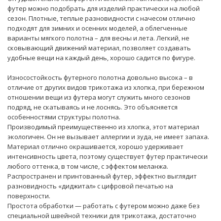
футер можно подобрать для изделий практически на любой
сезон. Плотные, теплые разновидности с начесом отлично
подходят для зимних и осенних моделей, а облегченные
варианты мягкого полотна – для весны и лета. Легкий, не
сковывающий движений материал, позволяет создавать
удобные вещи на каждый день, хорошо садится по фигуре.
Износостойкость футерного полотна довольно высока – в
отличие от других видов трикотажа из хлопка, при бережном
отношении вещи из футера могут служить много сезонов
подряд, не скатываясь и не лоснясь. Это объясняется
особенностями структуры полотна.
Производимый преимущественно из хлопка, этот материал
экологичен. Он не вызывает аллергии и зуда, не имеет запаха.
Материал отлично окрашивается, хорошо удерживает
интенсивность цвета, поэтому существует футер практически
любого оттенка, в том числе, с эффектом меланжа.
Распространен и принтованный футер, эффектно выглядит
разновидность «диджитал» с цифровой печатью на
поверхности.
Простота обработки — работать с футером можно даже без
специальной швейной техники для трикотажа, достаточно